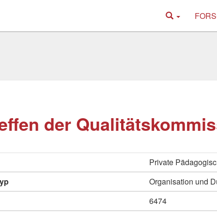
FORS
reffen der Qualitätskommi
Private Pädagogisc
typ
Organisation und D
6474