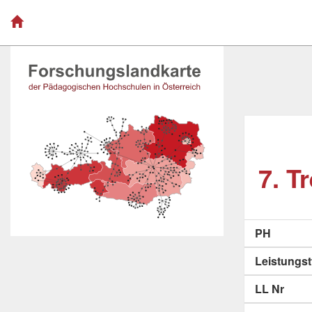
7. T
PH
Leistungs
LL Nr