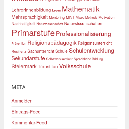
Mathematik
LehrerInnenbildung
Lesen
Mehrsprachigkeit
Mentoring
MINT
Motivation
Mixed Methods
Naturwissenschaften
Nachhaltigkeit
Naturwissenschaft
Primarstufe
Professionalisierung
Religionspädagogik
Religionsunterricht
Prävention
Schulentwicklung
Sachunterricht
Schule
Resilienz
Sekundarstufe
Selbstwirksamkeit
Sprachliche Bildung
Volksschule
Steiermark
Transition
META
Anmelden
Eintrags-Feed
Kommentar-Feed