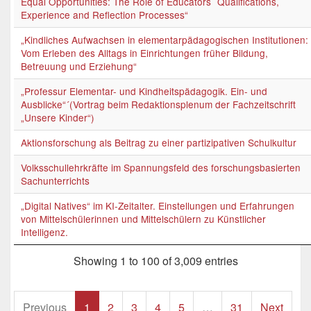
Equal Opportunities: The Role of Educators´ Qualifications,
Experience and Reflection Processes“
„Kindliches Aufwachsen in elementarpädagogischen Institutionen:
Vom Erleben des Alltags in Einrichtungen früher Bildung,
Betreuung und Erziehung“
„Professur Elementar- und Kindheitspädagogik. Ein- und
Ausblicke“´(Vortrag beim Redaktionsplenum der Fachzeitschrift
„Unsere Kinder“)
Aktionsforschung als Beitrag zu einer partizipativen Schulkultur
Volksschullehrkräfte im Spannungsfeld des forschungsbasierten
Sachunterrichts
„Digital Natives“ im KI-Zeitalter. Einstellungen und Erfahrungen
von Mittelschülerinnen und Mittelschülern zu Künstlicher
Intelligenz.
Showing 1 to 100 of 3,009 entries
Previous
1
2
3
4
5
…
31
Next