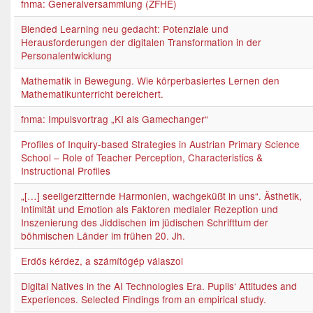
fnma: Generalversammlung (ZFHE)
Blended Learning neu gedacht: Potenziale und
Herausforderungen der digitalen Transformation in der
Personalentwicklung
Mathematik in Bewegung. Wie körperbasiertes Lernen den
Mathematikunterricht bereichert.
fnma: Impulsvortrag „KI als Gamechanger“
Profiles of Inquiry-based Strategies in Austrian Primary Science
School – Role of Teacher Perception, Characteristics &
Instructional Profiles
„[…] seeligerzitternde Harmonien, wachgeküßt in uns“. Ästhetik,
Intimität und Emotion als Faktoren medialer Rezeption und
Inszenierung des Jiddischen im jüdischen Schrifttum der
böhmischen Länder im frühen 20. Jh.
Erdős kérdez, a számítógép válaszol
Digital Natives in the AI Technologies Era. Pupils‘ Attitudes and
Experiences. Selected Findings from an empirical study.