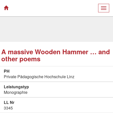
Togg
navig
A massive Wooden Hammer … and
other poems
PH
Private Pädagogische Hochschule Linz
Leistungstyp
Monographie
LL Nr
3345