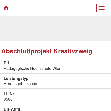
Togg
navig
Abschlußprojekt Kreativzweig
PH
Pädagogische Hochschule Wien
Leistungstyp
Herausgeberschaft
LL Nr
8586
Dis Auftri