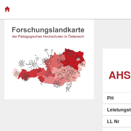
AHS
PH
Leistungs
LL Nr