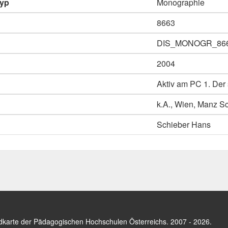
typ
Monographie
8663
DIS_MONOGR_86
2004
Aktiv am PC 1. Der
k.A., Wien, Manz S
Schieber Hans
dkarte der Pädagogischen Hochschulen Österreichs
. 2007 - 2026.