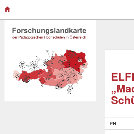
ELFE
„Mad
Schü
PH