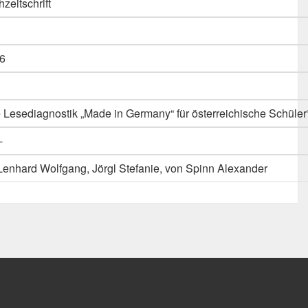
hzeitschrift
6
e Lesediagnostik „Made in Germany“ für österreichische Schüle
-
 Lenhard Wolfgang, Jörgl Stefanie, von Spinn Alexander