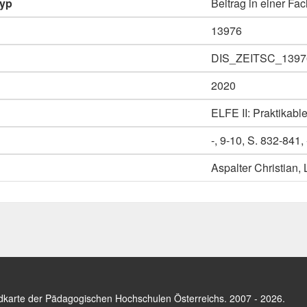
typ
Beitrag in einer Fac
13976
DIS_ZEITSC_1397
2020
ELFE II: Praktikabl
-, 9-10, S. 832-841, 
Aspalter Christian,
dkarte der Pädagogischen Hochschulen Österreichs
. 2007 - 2026.