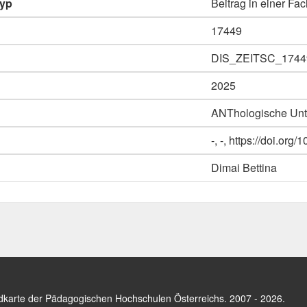
typ
Beitrag in einer Fac
17449
DIS_ZEITSC_1744
2025
ANThologische Unter
-, -, https://doi.or
Dimai Bettina
dkarte der Pädagogischen Hochschulen Österreichs
. 2007 - 2026.