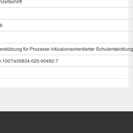
hzeitschrift
9
stützung für Prozesse inklusionsorientierter Schulentwicklun
g/10.1007/s35834-025-00492-7