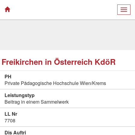
Togg
navig
Freikirchen in Österreich KdöR
PH
Private Pädagogische Hochschule Wien/Krems
Leistungstyp
Beitrag in einem Sammelwerk
LL Nr
7708
Dis Auftri