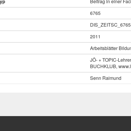
typ
Beitrag in einer Fac
6765
DIS_ZEITSC_6765
2011
Arbeitsblätter Bil
JÖ- + TOPIC-Lehrers
BUCHKLUB, www.leh
Senn Raimund