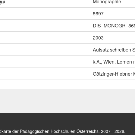
typ
Monographie
8697
DIS_MONOGR_86
2003
Aufsatz schreiben S
k.A., Wien, Lernen m
Götzinger-Hiebner 
dkarte der Pädagogischen Hochschulen Österreichs
. 2007 - 2026.