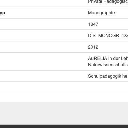
Private Pädagogisc
typ
Monographie
1847
DIS_MONOGR_18
2012
AuRELIA in der Leh
Naturwissenschaftsd
Schulpädagogik heut