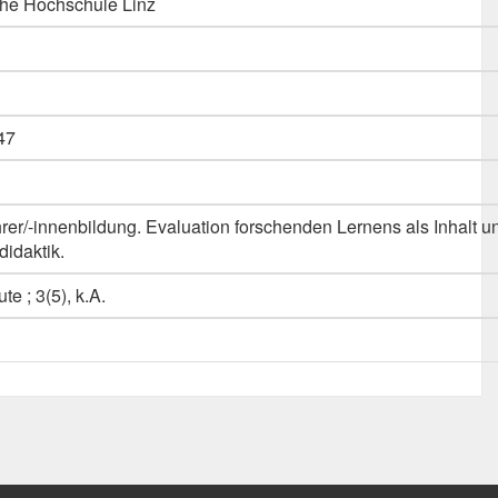
he Hochschule Linz
47
rer/-innenbildung. Evaluation forschenden Lernens als Inhalt 
idaktik.
e ; 3(5), k.A.