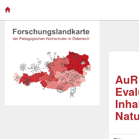
AuRE
Eval
Inha
Natu