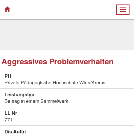
Togg
navig
Aggressives Problemverhalten
PH
Private Pädagogische Hochschule Wien/Krems
Leistungstyp
Beitrag in einem Sammelwerk
LL Nr
7711
Dis Auftri