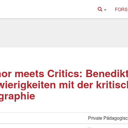
FORS
or meets Critics: Benedik
ierigkeiten mit der kritis
graphie
Private Pädagogisc