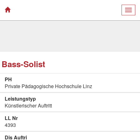
Togg
navig
Bass-Solist
PH
Private Pädagogische Hochschule Linz
Leistungstyp
Künstlerischer Auftritt
LL Nr
4393
Dis Auftri