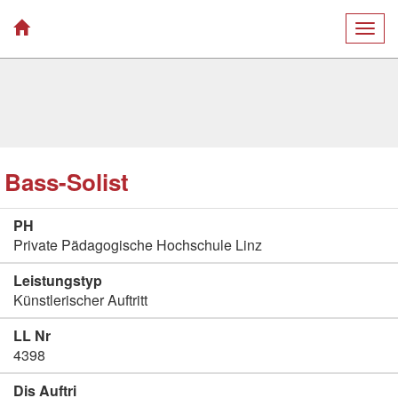
Togg
navig
Bass-Solist
PH
Private Pädagogische Hochschule Linz
Leistungstyp
Künstlerischer Auftritt
LL Nr
4398
Dis Auftri