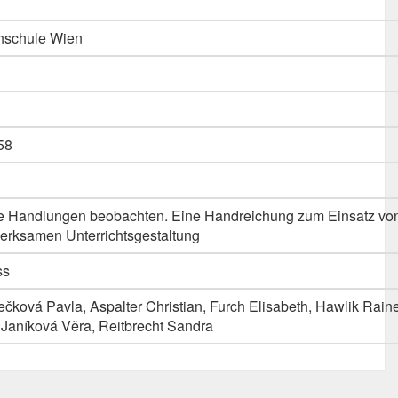
hschule Wien
58
he Handlungen beobachten. Eine Handreichung zum Einsatz v
erksamen Unterrichtsgestaltung
ss
rečková Pavla, Aspalter Christian, Furch Elisabeth, Hawlik Rain
 Janíková Věra, Reitbrecht Sandra