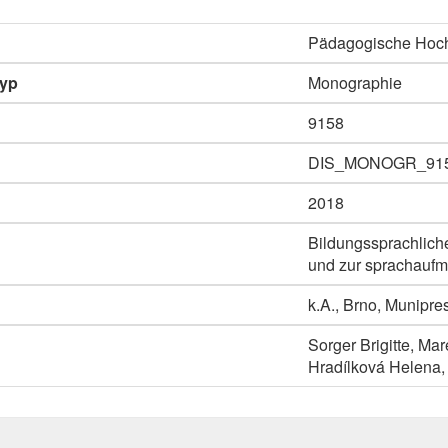
Pädagogische Hoc
typ
Monographie
9158
DIS_MONOGR_91
2018
Bildungssprachlic
und zur sprachaufm
k.A., Brno, Munipre
Sorger Brigitte, Ma
Hradílková Helena,