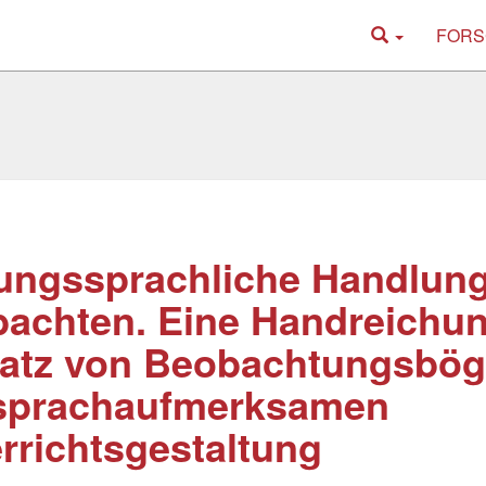
FORS
ungssprachliche Handlun
achten. Eine Handreichu
satz von Beobachtungsbö
 sprachaufmerksamen
rrichtsgestaltung