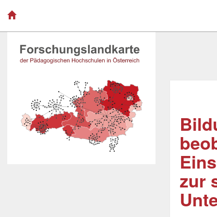
Bild
beob
Ein
zur
Unte