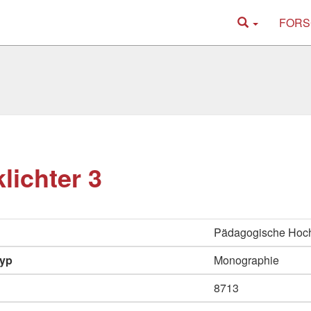
FORS
klichter 3
Pädagogische Hoc
typ
Monographie
8713