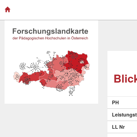
Blic
PH
Leistungs
LL Nr