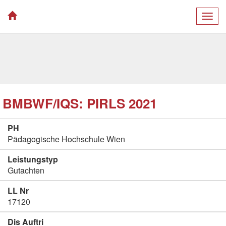
Togg
navig
BMBWF/IQS: PIRLS 2021
PH
Pädagogische Hochschule Wien
Leistungstyp
Gutachten
LL Nr
17120
Dis Auftri