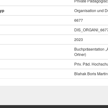
Private Pädagogisc
typ
Organisation und D
6677
DIS_ORGANI_667
2023
Buchpräsentation „A
Ortner)
Priv. Päd. Hochschu
Blahak Boris Martin