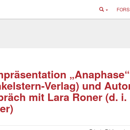
FORS
hpräsentation „Anaphase“
kelstern-Verlag) und Auto
räch mit Lara Roner (d. i.
er)