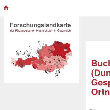
Buc
(Dun
Gesp
Ortn