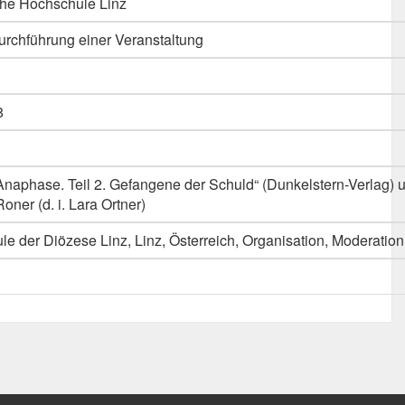
he Hochschule Linz
urchführung einer Veranstaltung
8
Anaphase. Teil 2. Gefangene der Schuld“ (Dunkelstern-Verlag) 
ner (d. i. Lara Ortner)
le der Diözese Linz, Linz, Österreich, Organisation, Moderatio