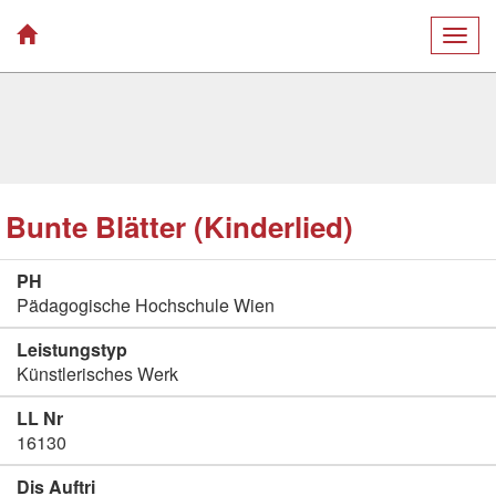
Togg
navig
Bunte Blätter (Kinderlied)
PH
Pädagogische Hochschule Wien
Leistungstyp
Künstlerisches Werk
LL Nr
16130
Dis Auftri