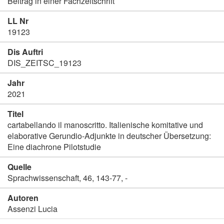
Beitrag in einer Fachzeitschrift
LL Nr
19123
Dis Auftri
DIS_ZEITSC_19123
Jahr
2021
Titel
cartabellando il manoscritto. Italienische komitative und
elaborative Gerundio-Adjunkte in deutscher Übersetzung:
Eine diachrone Pilotstudie
Quelle
Sprachwissenschaft, 46, 143-77, -
Autoren
Assenzi Lucia