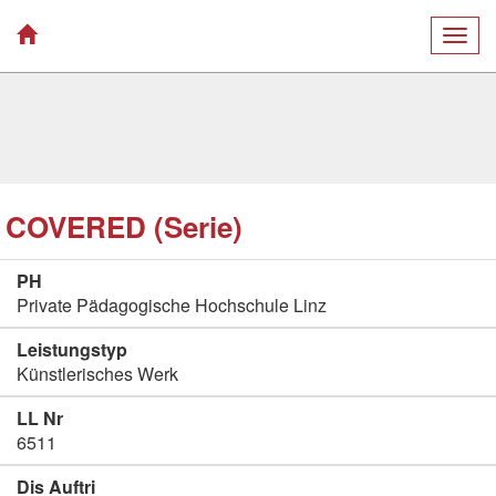
Togg
navig
COVERED (Serie)
PH
Private Pädagogische Hochschule Linz
Leistungstyp
Künstlerisches Werk
LL Nr
6511
Dis Auftri