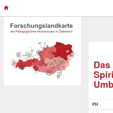
Das 
Spir
Umb
PH