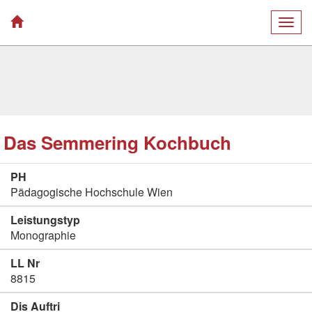
Togg
navig
Das Semmering Kochbuch
PH
Pädagogische Hochschule Wien
Leistungstyp
Monographie
LL Nr
8815
Dis Auftri