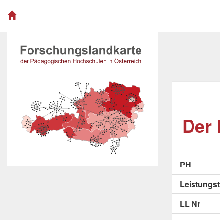
Der 
PH
Leistungs
LL Nr