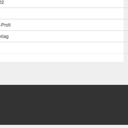
22
Profi
erlag