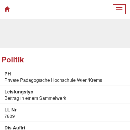
Togg
navig
Politik
PH
Private Pädagogische Hochschule Wien/Krems
Leistungstyp
Beitrag in einem Sammelwerk
LL Nr
7809
Dis Auftri