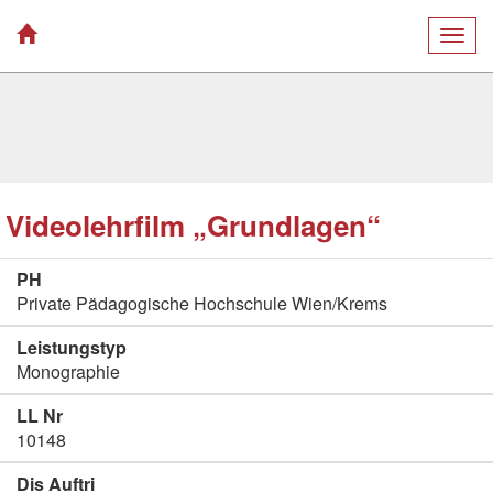
Togg
navig
Videolehrfilm „Grundlagen“
PH
Private Pädagogische Hochschule Wien/Krems
Leistungstyp
Monographie
LL Nr
10148
Dis Auftri