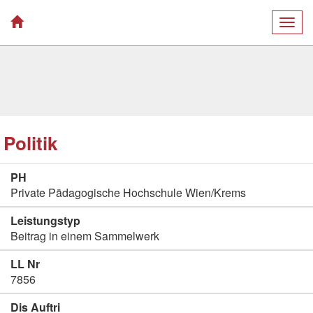
Togg
navig
Politik
PH
Private Pädagogische Hochschule Wien/Krems
Leistungstyp
Beitrag in einem Sammelwerk
LL Nr
7856
Dis Auftri