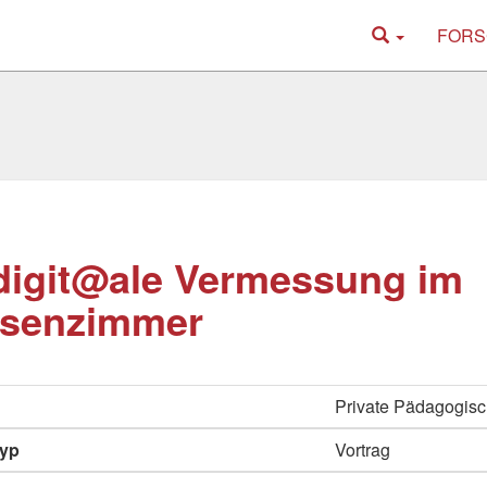
FORS
digit@ale Vermessung im
ssenzimmer
Private Pädagogisc
typ
Vortrag