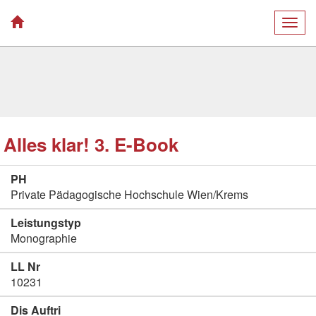
Togg
navig
Alles klar! 3. E-Book
PH
Private Pädagogische Hochschule Wien/Krems
Leistungstyp
Monographie
LL Nr
10231
Dis Auftri