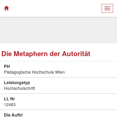
Togg
navig
Die Metaphern der Autorität
PH
Pädagogische Hochschule Wien
Leistungstyp
Hochschulschrift
LL Nr
12483
Dis Auftri