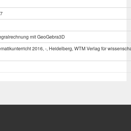
7
Integralrechnung mit GeoGebra3D
atikunterricht 2016, -, Heidelberg, WTM Verlag für wissenscha