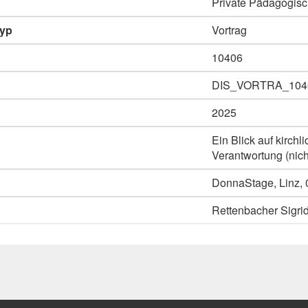
Private Pädagogisc
typ
Vortrag
10406
DIS_VORTRA_104
2025
Ein Blick auf kirch
Verantwortung (nic
DonnaStage, Linz, 
Rettenbacher Sigri