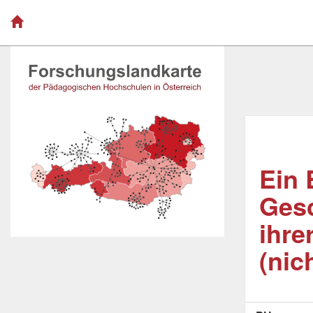
Ein 
Gesc
ihre
(nic