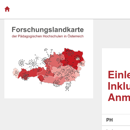
Einl
Inkl
Anm
PH