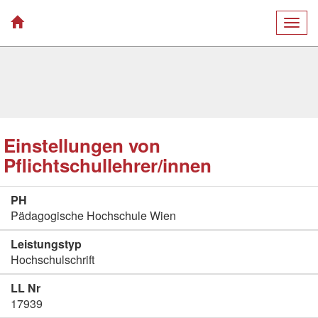
Togg
navig
Einstellungen von
Pflichtschullehrer/innen
PH
Pädagogische Hochschule Wien
Leistungstyp
Hochschulschrift
LL Nr
17939