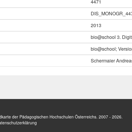
4471
DIS_MONOGR_44
2013
bio@school 3. Digit
bio@school; Version
Schermaier Andreas
dkarte der Pädagogischen Hochschulen Österreichs
. 2007 - 2026.
tenschutzerklärung