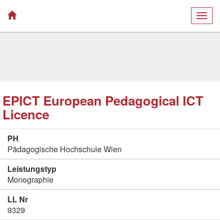
Togg
navig
EPICT European Pedagogical ICT
Licence
PH
Pädagogische Hochschule Wien
Leistungstyp
Monographie
LL Nr
9329