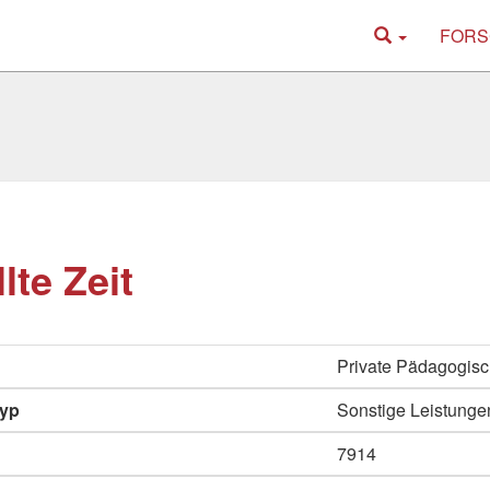
FORS
lte Zeit
Private Pädagogisc
typ
Sonstige Leistunge
7914