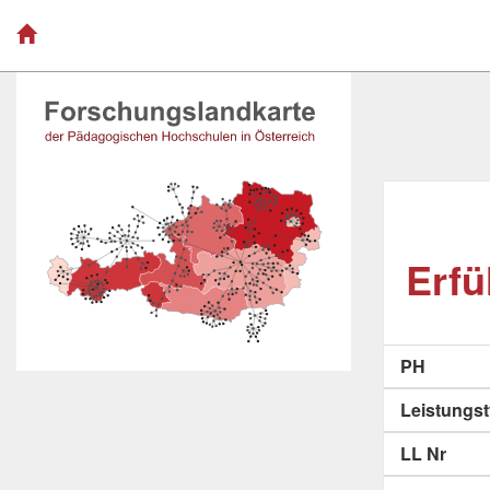
Erfül
PH
Leistungs
LL Nr