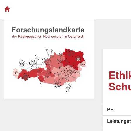
Ethi
Sch
PH
Leistungs