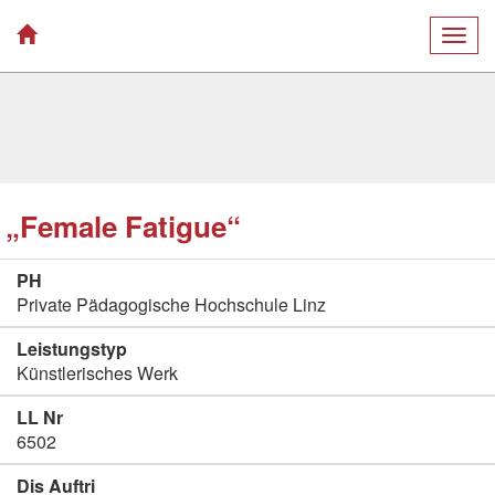
Togg
navig
„Female Fatigue“
PH
Private Pädagogische Hochschule Linz
Leistungstyp
Künstlerisches Werk
LL Nr
6502
Dis Auftri