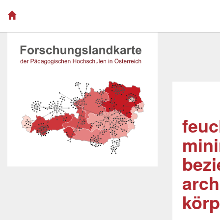
feuc
mini
bez
arch
körp