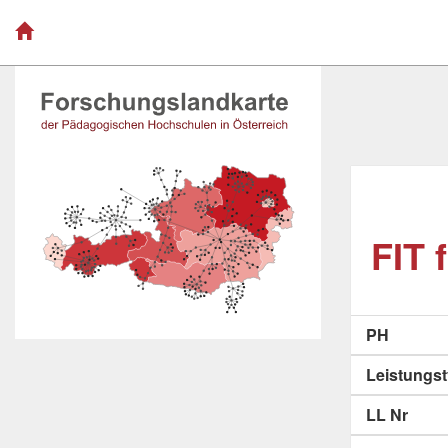
FIT 
PH
Leistungs
LL Nr