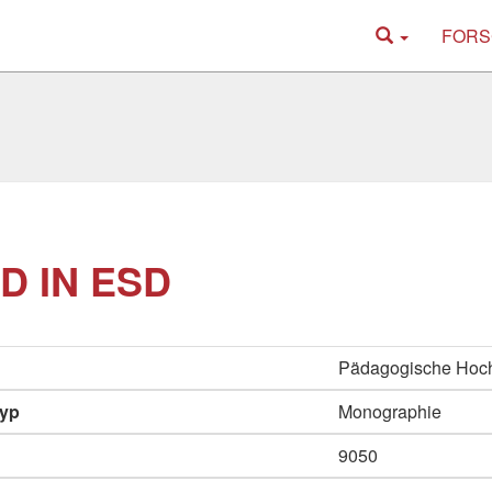
FORS
D IN ESD
Pädagogische Hoc
typ
Monographie
9050