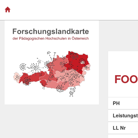
FOO
PH
Leistungs
LL Nr