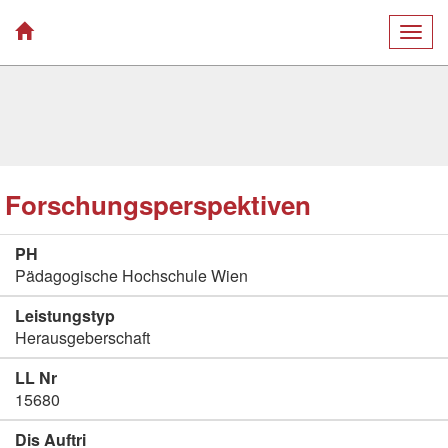
Togg
navig
Forschungsperspektiven
PH
Pädagogische Hochschule Wien
Leistungstyp
Herausgeberschaft
LL Nr
15680
Dis Auftri