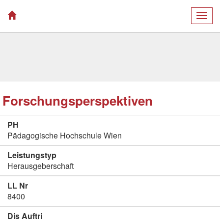
Togg
navig
Forschungsperspektiven
PH
Pädagogische Hochschule Wien
Leistungstyp
Herausgeberschaft
LL Nr
8400
Dis Auftri