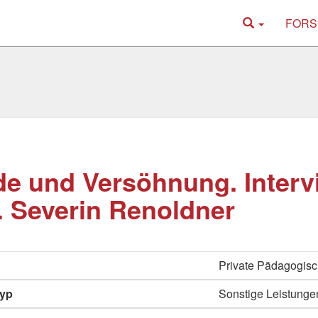
FORS
de und Versöhnung. Interv
. Severin Renoldner
Private Pädagogisc
typ
Sonstige Leistunge