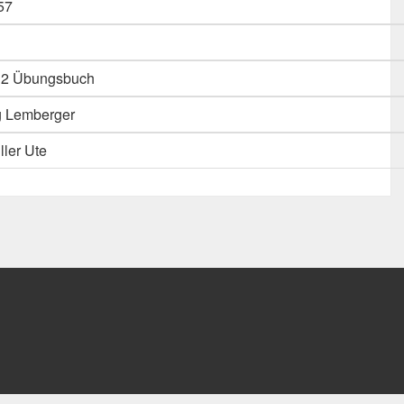
57
k 2 Übungsbuch
ag Lemberger
ller Ute