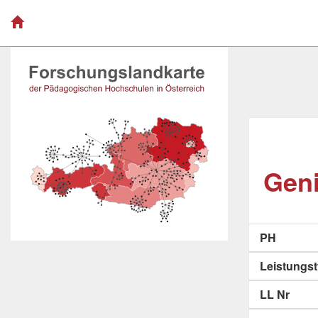
Geni
PH
Leistungs
LL Nr